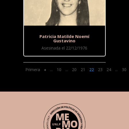
Patricia Matilde Noemí
Gustavino
Asesinada el 22/12/1976
Primera
«
...
10
...
20
21
22
23
24
...
30