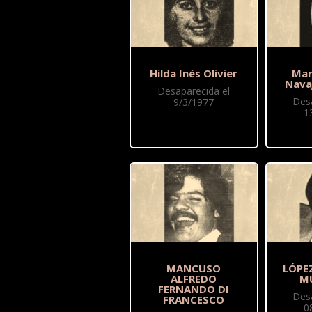
Hilda Inés Olivier
Mar
Nava
Desaparecida el
Des
9/3/1977
1
MANCUSO
LÓPEZ
ALFREDO
M
FERNANDO DI
Des
FRANCESCO
0