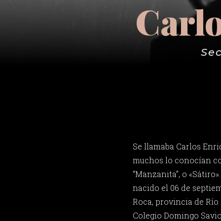
Carl
Sec
Se llamaba Carlos Enr
muchos lo conocían co
“Manzanita”, o «Sátiro»
nacido el 06 de septie
Roca, provincia de Río 
Colegio Domingo Savio 