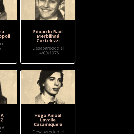
na
Eduardo Raúl
poli
Merbilhaá
Cortelezzi
 el
Desaparecido el
6
14/09/1976
IA
Hugo Aníbal
AZ
Lavalle
Casamiquela
 el
Desaparecido el
7