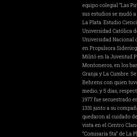
equipo colegial “Las Pi
sus estudios se mudó a 
La Plata. Estudio Cien
Universidad Católica de
Universidad Nacional d
en Propulsora Siderúrg
Militó en la Juventud P
Montoneros, en los bar
Granja y La Cumbre. Se
Behrens con quien tuvo 
medio, y 5 días, respec
1977 fue secuestrado en
1331 junto a su compañe
quedaron al cuidado de 
vista en el Centro Cla
“Comisaría 5ta” de La P