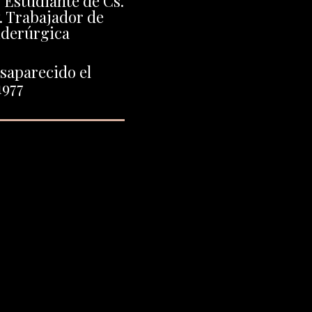
 Estudiante de Cs.
 Trabajador de
iderúrgica
saparecido el
1977