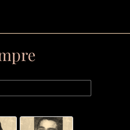
empre