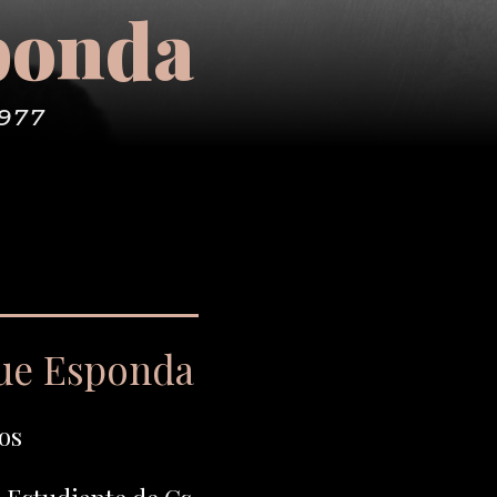
ponda
1977
que Esponda
os