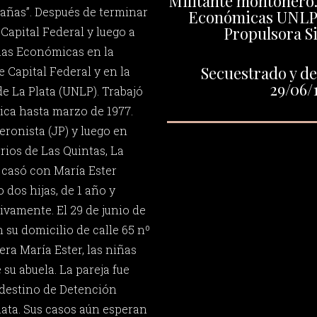
Militante montonero.
rañas”. Después de terminar
Económicas UNLP.
Propulsora S
Capital Federal y luego a
cias Económicas en la
Secuestrado y de
 Capital Federal y en la
29/06/
e La Plata (UNLP). Trabajó
ica hasta marzo de 1977.
eronista (JP) y luego en
rios de Las Quintas, La
 casó con María Ester
dos hijas, de 1 año y
tivamente. El 29 de junio de
 su domicilio de calle 65 nº
ra María Ester, las niñas
su abuela. La pareja fue
ndestino de Detención
lata. Sus casos aún esperan