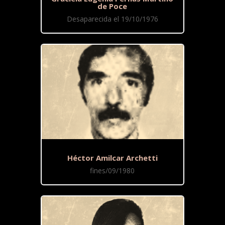
de Poce
Desaparecida el 19/10/1976
Héctor Amilcar Archetti
fines/09/1980