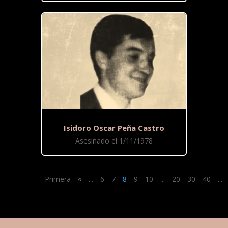
Isidoro Oscar Peña Castro
Asesinado el 1/11/1978
Primera
«
...
6
7
8
9
10
...
20
30
40
...