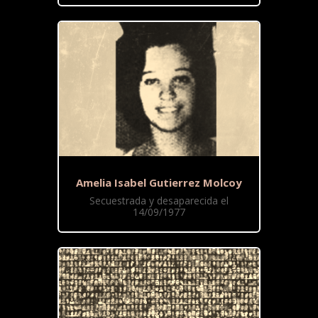
Amelia Isabel Gutierrez Molcoy
Secuestrada y desaparecida el
14/09/1977