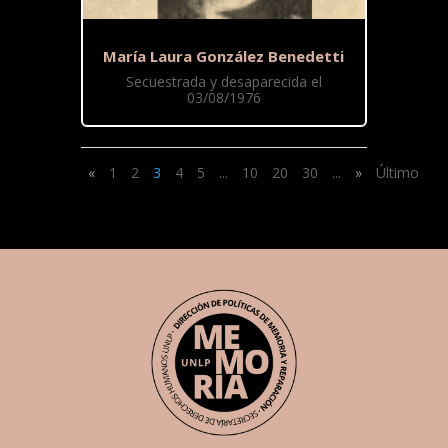
María Laura González Benedetti
Secuestrada y desaparecida el
03/08/1976
«
1
2
3
4
5
...
10
20
30
...
»
Último