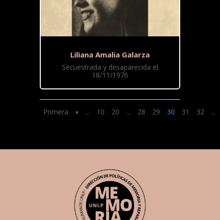
Liliana Amalia Galarza
Secuestrada y desaparecida el
18/11/1976
Primera
«
...
10
20
...
28
29
30
31
32
...