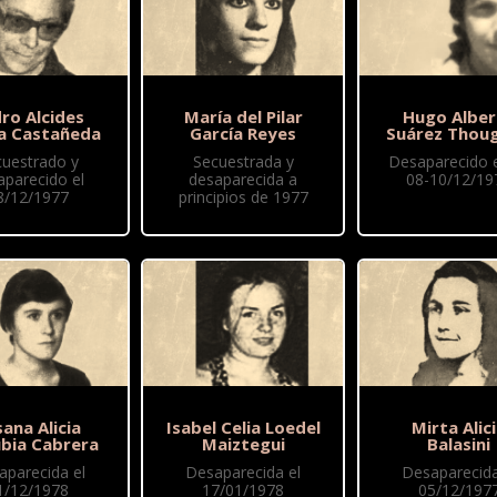
ro Alcides
María del Pilar
Hugo Alber
a Castañeda
García Reyes
Suárez Thou
cuestrado y
Secuestrada y
Desaparecido 
aparecido el
desaparecida a
08-10/12/19
8/12/1977
principios de 1977
ana Alicia
Isabel Celia Loedel
Mirta Alic
ubia Cabrera
Maiztegui
Balasini
aparecida el
Desaparecida el
Desaparecida
1/12/1978
17/01/1978
05/12/197