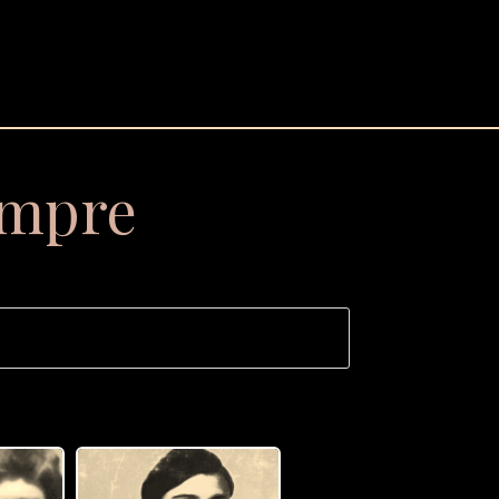
empre