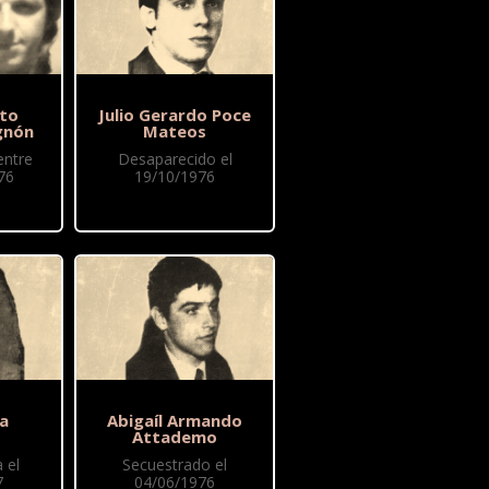
to
Julio Gerardo Poce
gnón
Mateos
entre
Desaparecido el
76
19/10/1976
ia
Abigaíl Armando
Attademo
 el
Secuestrado el
7
04/06/1976