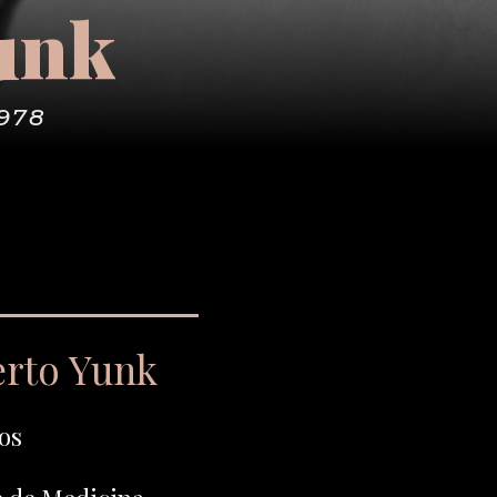
Yunk
1978
erto Yunk
os