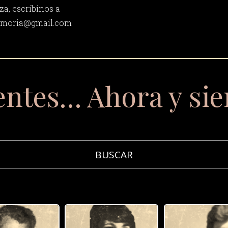
za, escribinos a
memoria@gmail.com
entes… Ahora y si