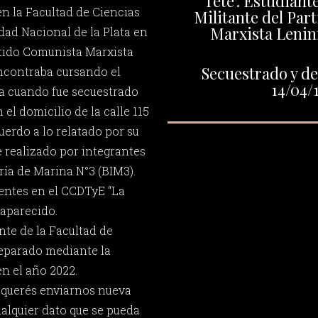
"Tete". Estudiant
 en la Facultad de Ciencias
Militante del Par
Marxista Lenin
dad Nacional de la Plata en
artido Comunista Marxista
Secuestrado y de
ncontraba cursando el
14/04/
ra cuando fue secuestrado
n el domicilio de la calle 115
cuerdo a lo relatado por su
ue realizado por integrantes
ría de Marina N°3 (BIM3).
ientes en el CCDTyE “La
aparecido.
nte de la Facultad de
reparado mediante la
n el año 2022.
y querés enviarnos nueva
ualquier dato que se pueda