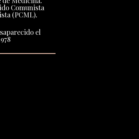
e de Medicina.
tido Comunista
ista (PCML).
saparecido el
1978