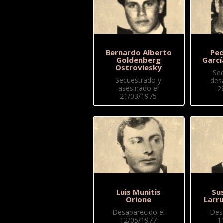
Bernardo Alberto
Ped
Goldenberg
Garcí
Ostroviesky
Se
Secuestrado y
des
asesinado el
2
21/03/1975
Luis Munitis
Sus
Orione
Larr
Desaparecido el
Des
12/05/1977
1