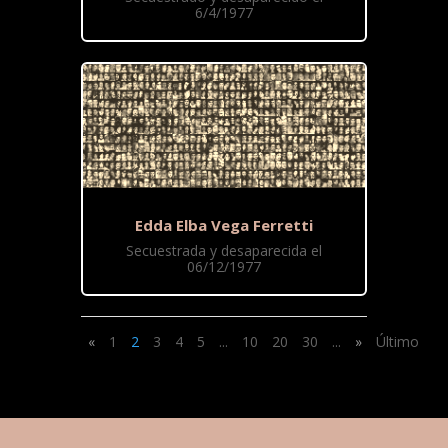
6/4/1977
Edda Elba Vega Ferretti
Secuestrada y desaparecida el
06/12/1977
«
1
2
3
4
5
...
10
20
30
...
»
Último