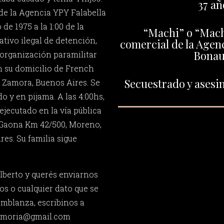
37 añ
de la Agencia YPY Falabella
 de 1975 a la 1:00 de la
“Machi” o “Mach
tivo ilegal de detención,
comercial de la Agenc
Bonau
organización paramilitar
en su domicilio de French
Secuestrado y asesin
e Zamora, Buenos Aires. Se
 y en pijama. A las 4:00hs,
jecutado en la vía pública
 Gaona Km 42/500, Moreno,
es. Su familia sigue
Alberto y querés enviarnos
os o cualquier dato que se
emblanza, escribinos a
memoria@gmail.com