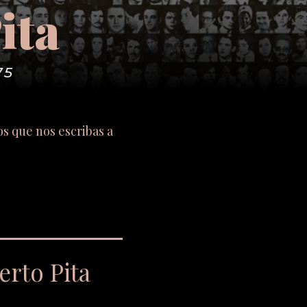
ita
75
os que nos escribas a
erto Pita