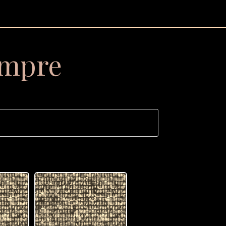
empre