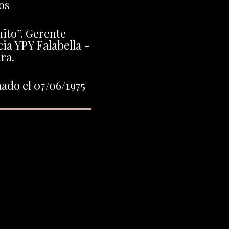
os
ito”. Gerente
ia YPY Falabella -
ra.
ado el 07/06/1975