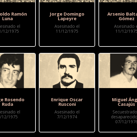
oldo Ramón
Jorge Domingo
Arsenio Balt
Luna
Lapeyre
Gómez
esinado el
Asesinado el
Asesinado e
1/12/1975
11/12/1975
11/12/197
ge Rosendo
Enrique Oscar
Miguel Áng
Ruda
Rusconi
Casajús
esinado el
Asesinado el
Secuestrado
/12/1975
7/12/1974
desaparecido
07/12/197