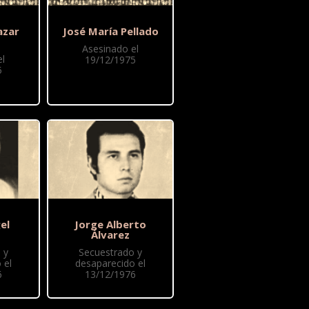
azar
José María Pellado
Asesinado el
l
19/12/1975
5
el
Jorge Alberto
Álvarez
 y
Secuestrado y
 el
desaparecido el
6
13/12/1976