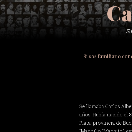
Ca
S
Si sos familiar o co
Se llamaba Carlos Alber
años. Había nacido el 
Plata, provincia de Bue
“Machi” o “Machito”, es