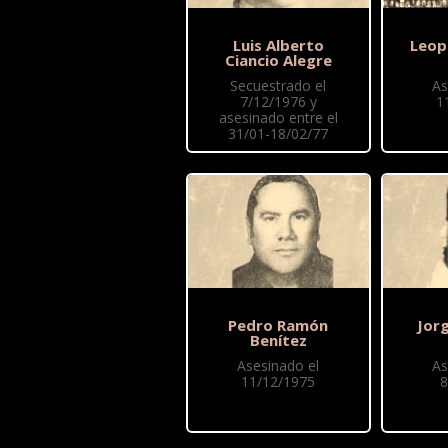
Luis Alberto
Leop
Ciancio Alegre
Secuestrado el
As
7/12/1976 y
1
asesinado entre el
31/01-18/02/77
Pedro Ramón
Jor
Benítez
Asesinado el
As
11/12/1975
8