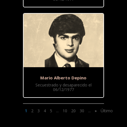
Mario Alberto Depino
Secuestrado y desaparecido el
06/12/1977
1
2
3
4
5
...
10
20
30
...
»
Último