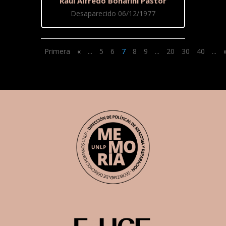
Raúl Alfredo Bonafini Pastor
Desaparecido 06/12/1977
Primera
«
...
5
6
7
8
9
...
20
30
40
...