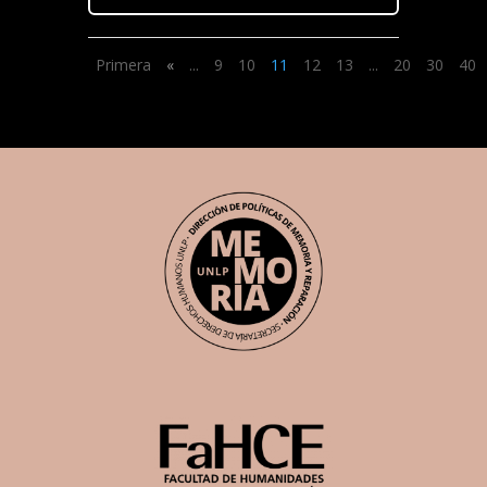
Primera
«
...
9
10
11
12
13
...
20
30
40