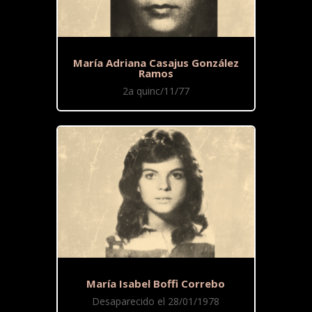
María Adriana Casajus González
Ramos
2a quinc/11/77
María Isabel Boffi Correbo
Desaparecido el 28/01/1978