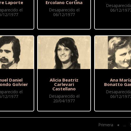
ire Laporte
Ercolano Cortina
Desaparecida
aparecido el
Desaparecido el
06/12/197
6/12/1977
06/12/1977
uel Daniel
Alicia Beatriz
Ana Marí
condo Golvier
Carlevari
Bonatto Gar
Castellano
aparecido el
Desaparecida
Desaparecido el
6/12/1977
06/12/197
20/04/1977
Primera
«
...