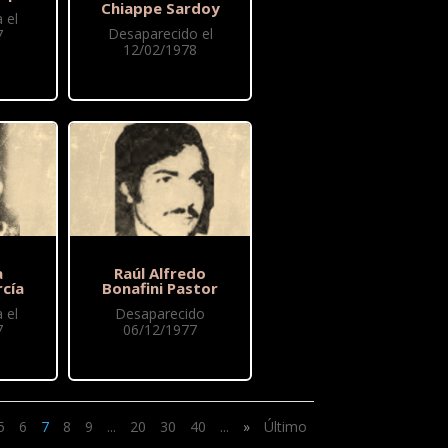
Chiappe Sardoy
 el
Desaparecido el
7
12/02/1978
a
Raúl Alfredo
cía
Bonafini Pastor
 el
Desaparecido
7
06/12/1977
5
6
7
8
9
...
20
30
40
...
»
Último