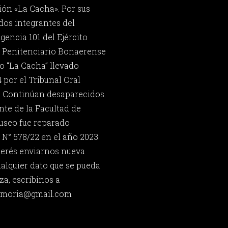
ón «La Cacha». Por sus
dos integrantes del
gencia 101 del Ejército
o Penitenciario Bonaerense
o “La Cacha” llevado
 por el Tribunal Oral
a. Continúan desaparecidos.
nte de la Facultad de
useo fue reparado
 N° 578/22 en el año 2023.
uerés enviarnos nueva
ualquier dato que se pueda
za, escribinos a
memoria@gmail.com