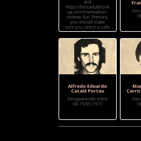
and
Fra
https://bestadulthook
Des
up.com/mennation-
0
review/ fun. Primary,
you should make
sure you select a safe
area. You should
make sure you're not
in a...
Alfredo Eduardo
Man
Catalá Portau
Carri
Desaparecido entre
Des
08-15/05/1977
0