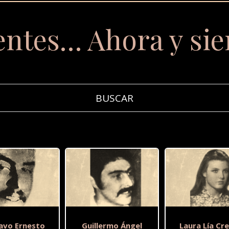
entes… Ahora y si
avo Ernesto
Guillermo Ángel
Laura Lía Cr