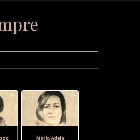
empre
espo
María Adela