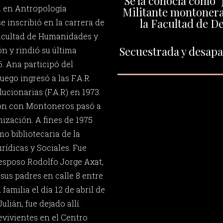
Se la conocía como "
n en Antropología
Militante montonera.
la Facultad de 
e inscribió en la carrera de
Facultad de Humanidades y
Secuestrada y desapar
n y rindió su última
6. Ana participó del
uego ingresó a las F.A.R.
cionarias (F.A.R) en 1973.
ión con Montoneros pasó a
ización. A fines de 1975
o bibliotecaria de la
rídicas y Sociales. Fue
 esposo Rodolfo Jorge Axat,
sus padres en calle 8 entre
 familia el día 12 de abril de
ulián, fue dejado allí.
evivientes en el Centro