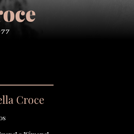
roce
977
ella Croce
os