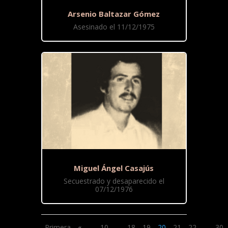
Arsenio Baltazar Gómez
Asesinado el 11/12/1975
Miguel Ángel Casajús
Secuestrado y desaparecido el
07/12/1976
Primera
«
...
10
...
18
19
20
21
22
...
30