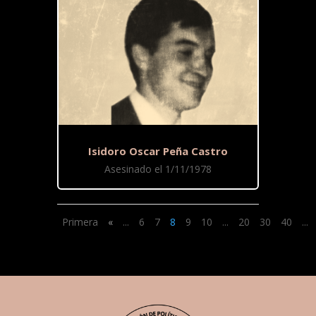
Isidoro Oscar Peña Castro
Asesinado el 1/11/1978
Primera
«
...
6
7
8
9
10
...
20
30
40
...