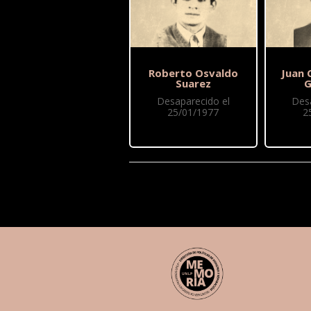
Roberto Osvaldo
Juan 
Suarez
G
Desaparecido el
Des
25/01/1977
2