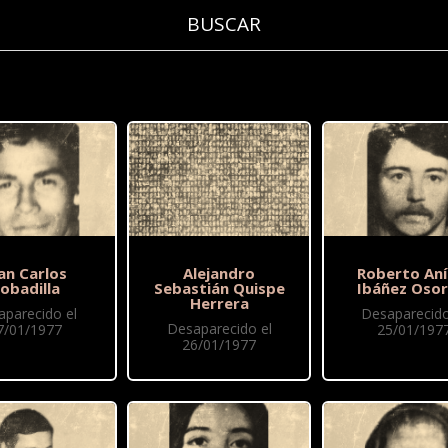
an Carlos
Alejandro
Roberto Aní
obadilla
Sebastián Quispe
Ibáñez Osor
Herrera
aparecido el
Desaparecido
Desaparecido el
7/01/1977
25/01/197
26/01/1977