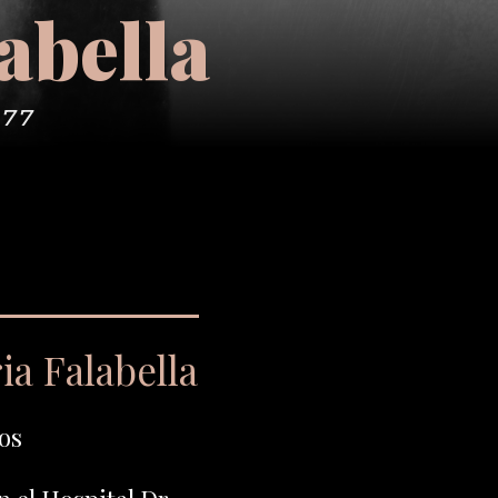
abella
977
ia Falabella
os