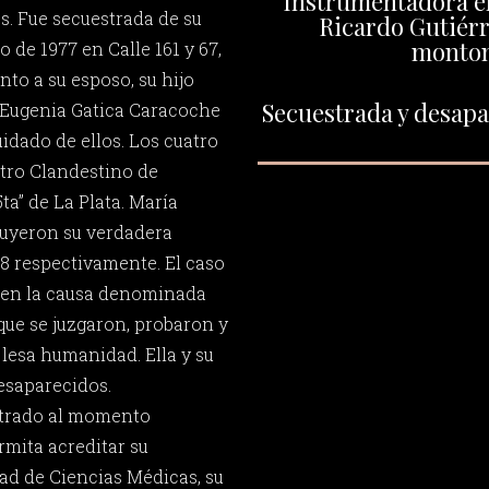
Instrumentadora en
. Fue secuestrada de su
Ricardo Gutiérr
monto
o de 1977 en Calle 161 y 67,
nto a su esposo, su hijo
Secuestrada y desapar
 Eugenia Gatica Caracoche
idado de ellos. Los cuatro
ntro Clandestino de
a” de La Plata. María
tuyeron su verdadera
98 respectivamente. El caso
o en la causa denominada
que se juzgaron, probaron y
lesa humanidad. Ella y su
saparecidos.
ntrado al momento
mita acreditar su
tad de Ciencias Médicas, su