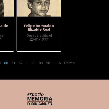
zalde
Felipe Romualdo
Elizalde Real
 el
Desaparecido el
7
25/01/1977
9
60
61
62
...
70
80
90
...
»
Último