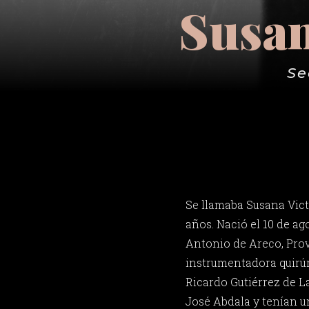
Susan
Se
Se llamaba Susana Victo
años. Nació el 10 de ag
Antonio de Areco, Prov
instrumentadora quirúrg
Ricardo Gutiérrez de L
José Abdala y tenían un