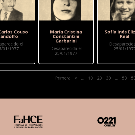
Carlos Couso
María Cristina
Sofía Inés Eli
andolfo
Constantini
Real
Garbarini
aparecido el
Desaparecida
Desaparecida el
5/01/1977
25/01/197
25/01/1977
Primera
«
...
10
20
30
...
58
5