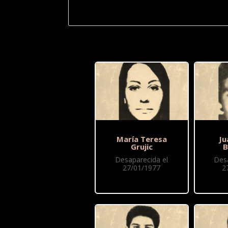
María Teresa
Ju
Grujic
B
Desaparecida el
Des
27/01/1977
2