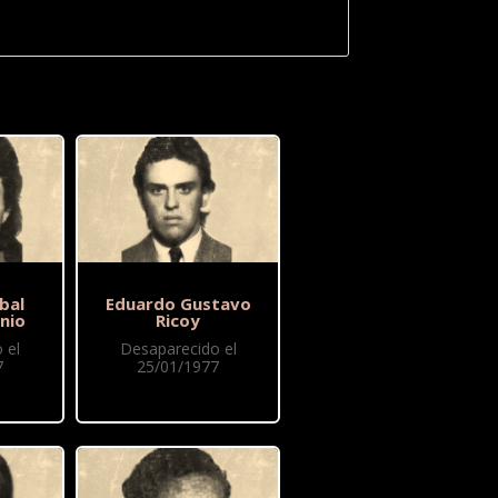
bal
Eduardo Gustavo
nio
Ricoy
 el
Desaparecido el
7
25/01/1977