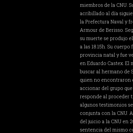
miembros de la CNU. S
acribillado al día sigui
la Prefectura Naval y fr
Armour de Berisso. Seg
su muerte se produjo e
a las 18.15h. Su cuerpo
provincia natal y fue v
en Eduardo Castex. El 
buscar al hermano de S
quien no encontraron e
accionar del grupo que
responde al proceder tí
algunos testimonios se
conjunta con la CNU. A
del juicio a la CNU en 2
sentencia del mismo c