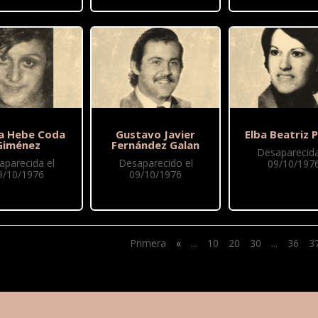
ia Hebe Coda
Gustavo Javier
Elba Beatriz P
Giménez
Fernández Galan
Desaparecida
aparecida el
Desaparecido el
09/10/197
9/10/1976
09/10/1976
Primera
«
...
10
20
30
...
36
3