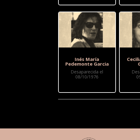
Inés María
Cecil
Pedemonte Garcia
Desaparecida el
Des
08/10/1976
0