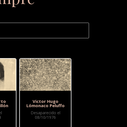
rto
Victor Hugo
llón
Lómonaco Peluffo
l
Desaparecido el
4
08/10/1976