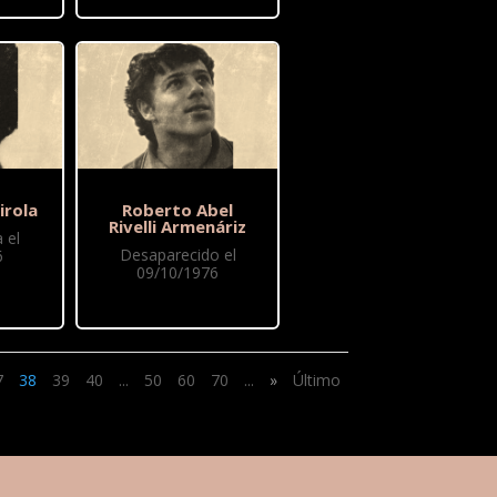
irola
Roberto Abel
Rivelli Armenáriz
 el
Desaparecido el
6
09/10/1976
7
38
39
40
...
50
60
70
...
»
Último