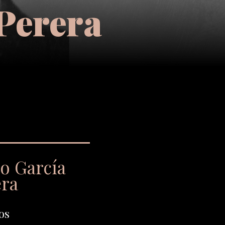
 Perera
io García
era
os