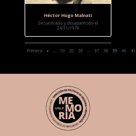
Héctor Hugo Malnati
Secuestrado y desaparecido el
24/11/1976
Primera
«
...
10
20
30
...
37
38
39
40
41