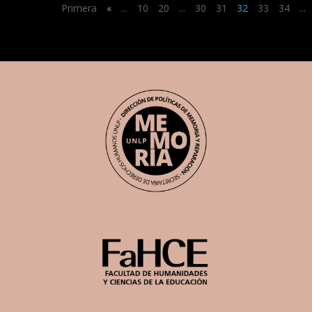
Primera
«
...
10
20
...
30
31
32
33
34
...