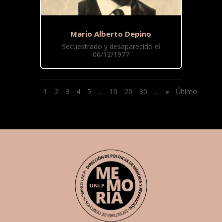
Mario Alberto Depino
Secuestrado y desaparecido el
06/12/1977
1
2
3
4
5
...
10
20
30
...
»
Último