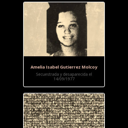
Amelia Isabel Gutierrez Molcoy
Secuestrada y desaparecida el
14/09/1977