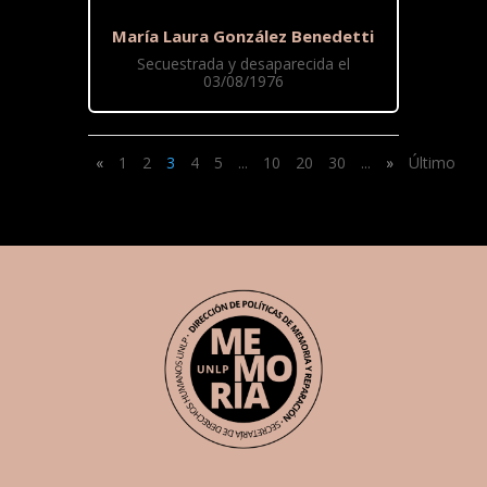
María Laura González Benedetti
Secuestrada y desaparecida el
03/08/1976
«
1
2
3
4
5
...
10
20
30
...
»
Último