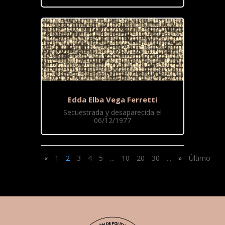
Edda Elba Vega Ferretti
Secuestrada y desaparecida el
06/12/1977
«
1
2
3
4
5
...
10
20
30
...
»
Último