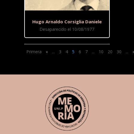
Hugo Arnaldo Corsiglia Daniele
Desaparecido el 10/08/1977
Primera
«
...
3
4
5
6
7
...
10
20
30
...