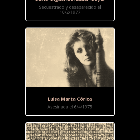
Secuestrado y desaparecido el
10/2/1977
Luisa Marta Córica
Asesinada el 6/4/1975