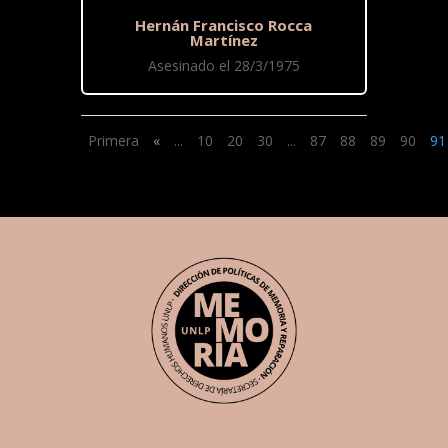
Hernán Francisco Rocca
Martínez
Asesinado el 28/3/1975
Primera
«
...
10
20
30
...
87
88
89
90
91