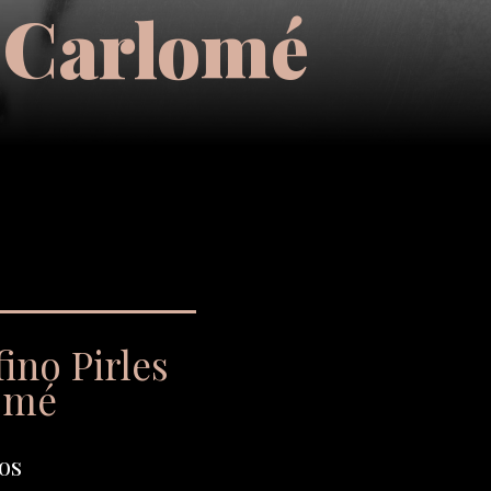
s Carlomé
ino Pirles
omé
os