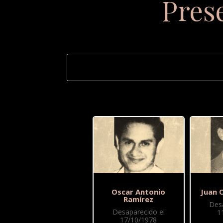
Pres
Oscar Antonio
Juan 
Ramírez
Des
Desaparecido el
1
17/10/1978