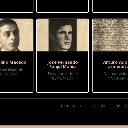
lino Macedo
José Fernando
Arturo Ado
Fanjul Mahía
Urmenet
aparecido el
Desaparecido el
Desaparecido
6/10/1977
03/10/1977
1°/10/197
Primera
«
...
10
20
...
26
2