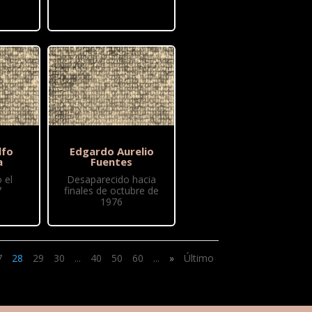
lfo
Edgardo Aurelio
a
Fuentes
 el
Desaparecido hacia
7
finales de octubre de
1976
7
28
29
30
...
40
50
60
...
»
Último