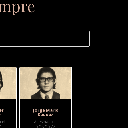
empre
er
Jorge Mario
e
Sadoux
 el
Asesinado el
7
9/10/1977