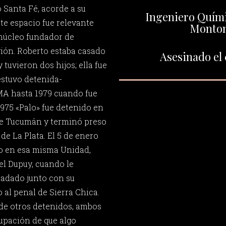
 Santa Fé, acorde a su
Ingeniero Quími
te espacio fue relevante
Monto
núcleo fundador de
ión. Roberto estaba casado
Asesinado el 
 tuvieron dos hijos; ella fue
estuvo detenida-
MA hasta 1979 cuando fue
1975 «Palo» fue detenido en
de Tucumán y terminó preso
de La Plata. El 5 de enero
do en esa misma Unidad,
el Dupuy, cuando le
ladado junto con su
al penal de Sierra Chica.
de otros detenidos, ambos
upación de que algo