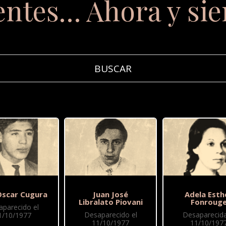
entes… Ahora y si
Oscar Cugura
Juan José
Adela Esth
Libralato Piovani
Fonroug
aparecido el
Desaparecido el
Desaparecida
1/10/1977
11/10/1977
11/10/197