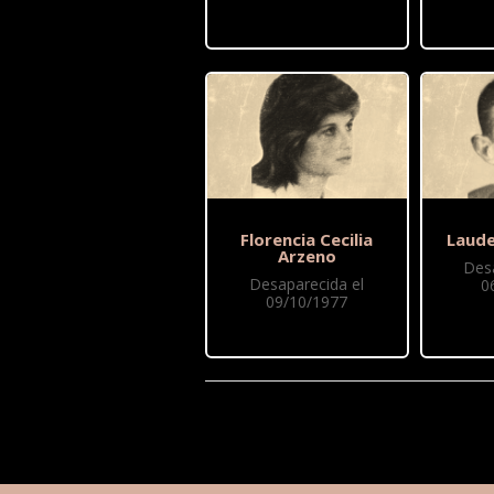
Florencia Cecilia
Laude
Arzeno
Des
Desaparecida el
0
09/10/1977