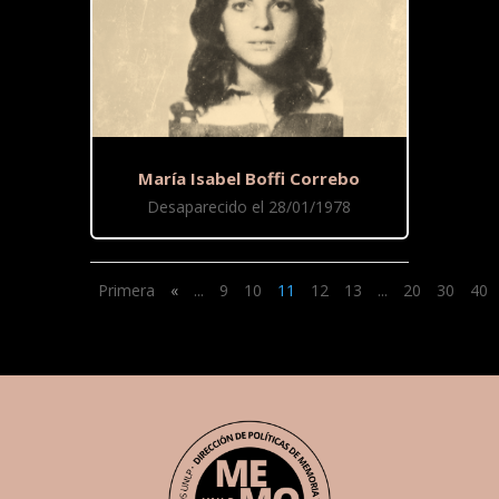
María Isabel Boffi Correbo
Desaparecido el 28/01/1978
Primera
«
...
9
10
11
12
13
...
20
30
40