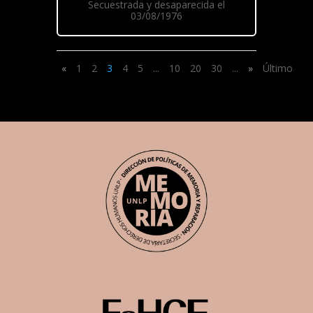
Secuestrada y desaparecida el
03/08/1976
«
1
2
3
4
5
...
10
20
30
...
»
Último