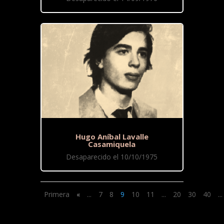
Hugo Aníbal Lavalle
Casamiquela
Desaparecido el 10/10/1975
Primera
«
...
7
8
9
10
11
...
20
30
40
...