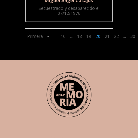
Miguel Ángel Casajús
Secuestrado y desaparecido el
07/12/1976
Primera
«
...
10
...
18
19
20
21
22
...
30