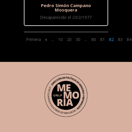
Pedro Simón Campano
Mosquera
Desaparecido el 23/2/1977
Primera
«
...
10
20
30
...
80
81
82
83
84