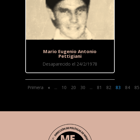
Mario Eugenio Antonio
Pettigiani
Desaparecido el 24/2/1978
Primera
«
...
10
20
30
...
81
82
83
84
85