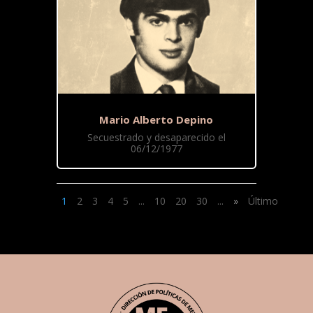
Mario Alberto Depino
Secuestrado y desaparecido el
06/12/1977
1
2
3
4
5
...
10
20
30
...
»
Último