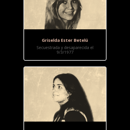
Griselda Ester Betelú
Secuestrada y desaparecida el
9/3/1977