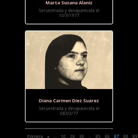
Marta Susana Alaniz
Secuestrada y desaparecida el
10/3/1977
Diana Carmen Diez Suarez
Secuestrada y desaparecida el
08/03/77
Primera
«
...
10
20
30
...
85
86
87
88
89