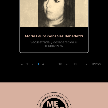
María Laura González Benedetti
Secuestrada y desaparecida el
03/08/1976
«
1
2
3
4
5
...
10
20
30
...
»
Último