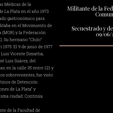
as Médicas de la
Militante de la Fe
e La Plata en el año 1973.
Comun
ado gastronómico para
ilitaba en el Movimiento de
Secuestrado y de
a (MOR) y la Federación
09/06/
). Su hermano “Chilo”
 1975. El 9 de junio de 1977
 Luis Vicente Dimattia,
sé Luis Suárez, del
n en la calle 35 entre 121 y
los sobrevivientes, fue visto
stinos de Detención
ones de La Plata” y
misma ciudad. Continúa
nte de la Facultad de