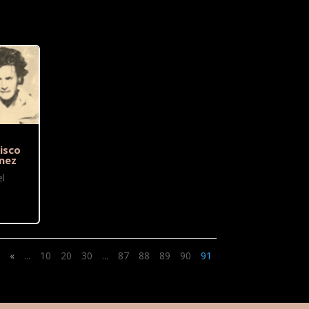
isco
nez
l
«
...
10
20
30
...
87
88
89
90
91