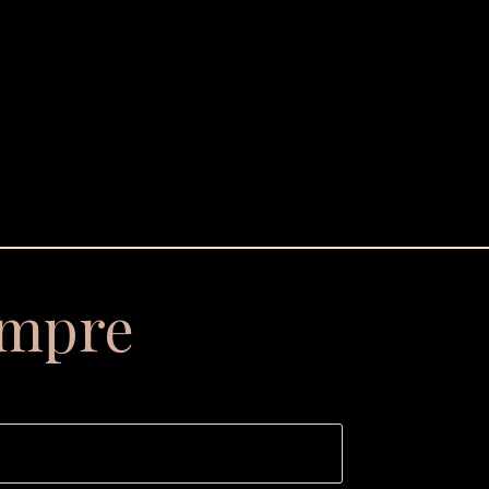
empre