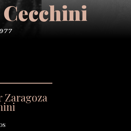
 Cecchini
1977
r Zaragoza
hini
os