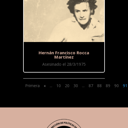
Hernán Francisco Rocca
Martínez
Asesinado el 28/3/1975
Primera
«
...
10
20
30
...
87
88
89
90
91