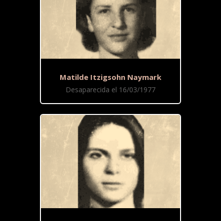
Matilde Itzigsohn Naymark
Desaparecida el 16/03/1977