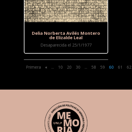
Delia Norberta Avilés Montero
de Elizalde Leal
Desaparecida el 25/1/1977
Primera
«
...
10
20
30
...
58
59
60
61
62