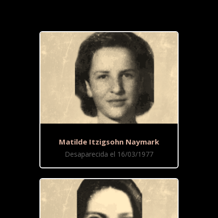
Matilde Itzigsohn Naymark
Desaparecida el 16/03/1977