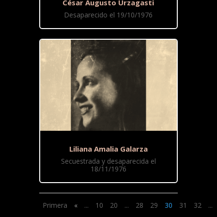
César Augusto Urzagasti
Desaparecido el 19/10/1976
Liliana Amalia Galarza
Secuestrada y desaparecida el
18/11/1976
Primera
«
...
10
20
...
28
29
30
31
32
...