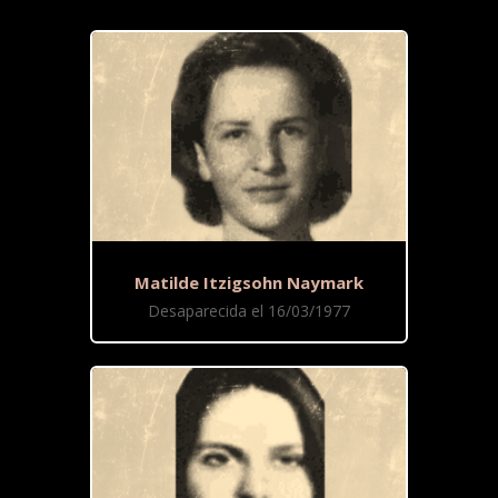
Matilde Itzigsohn Naymark
Desaparecida el 16/03/1977