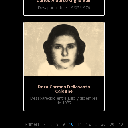
Carlos Alberto Giglio Valli
Desaparecido el 19/05/1976
Dora Carmen Dellasanta
Calogne
Desaparecido entre Julio y diciembre
de 1977
Primera
«
...
8
9
10
11
12
...
20
30
40
.