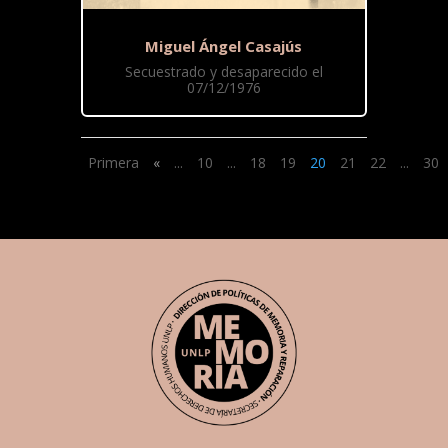
Miguel Ángel Casajús
Secuestrado y desaparecido el
07/12/1976
Primera
«
...
10
...
18
19
20
21
22
...
30