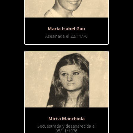
María Isabel Gau
Asesinada el 22/11/76
Mirta Manchiola
Secuestrada y desaparecida el
05/11/1976