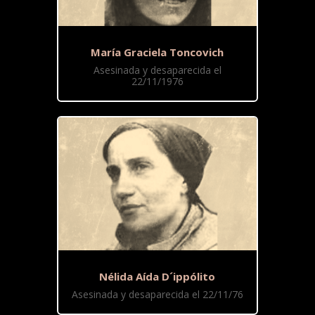
María Graciela Toncovich
Asesinada y desaparecida el
22/11/1976
Nélida Aída D´ippólito
Asesinada y desaparecida el 22/11/76