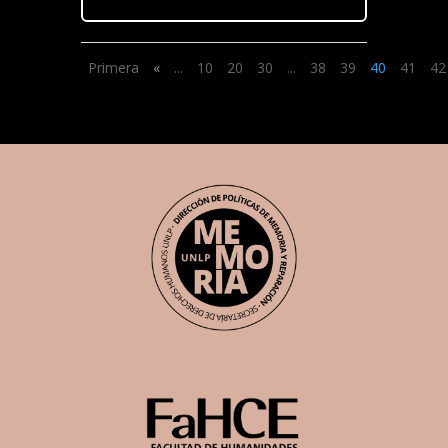
Primera
«
...
10
20
30
...
38
39
40
41
42