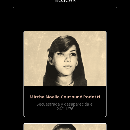
Mirtha Noelia Coutouné Podetti
Secuestrada y desaparecida el
24/11/76