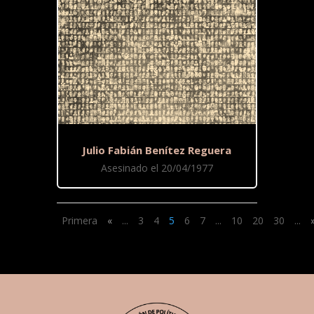
Julio Fabián Benítez Reguera
Asesinado el 20/04/1977
Primera
«
...
3
4
5
6
7
...
10
20
30
...