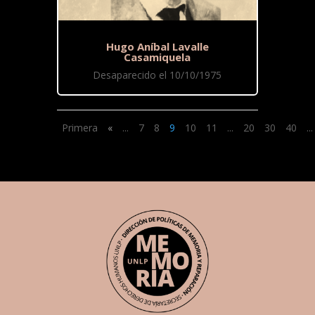
Hugo Aníbal Lavalle
Casamiquela
Desaparecido el 10/10/1975
Primera
«
...
7
8
9
10
11
...
20
30
40
...