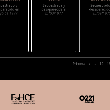
cuestrado y
Secuestrada y
Secuestrado
parecido en
desaparecida el
desaparecido
yo de 1977
20/03/1977
25/09/197
Primera
«
...
12
1