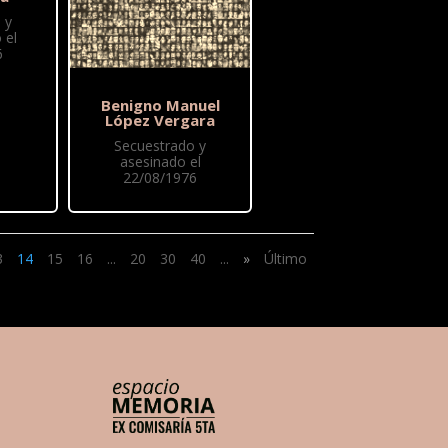
 y
 el
6
Benigno Manuel
López Vergara
Secuestrado y
asesinado el
22/08/1976
3
14
15
16
...
20
30
40
...
»
Último