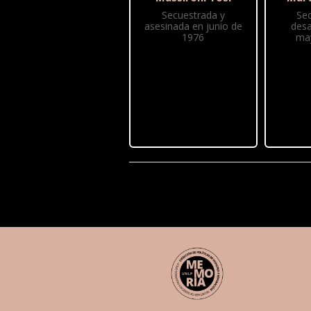
Secuestrada y
Se
asesinada en junio de
desa
1976
ma