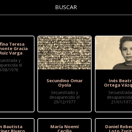
fina Teresa
onte Gracia
Ruiz Varga
cuestrada y
aparecida el
0/08/1976
Secundino Omar
Inés Beatr
Oyola
Ortega Váz
Secuestrado y
Secuestrada
desaparecido el
desaparecida
29/12/1977
21/01/197
n Bautista
María Noemí
Daniel Robe
ínez Rivero
Cecilia
Loto Zuri