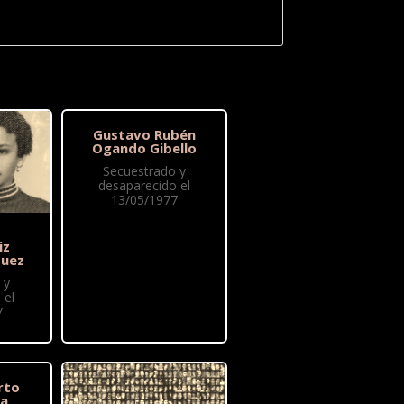
Gustavo Rubén
Ogando Gibello
Secuestrado y
desaparecido el
13/05/1977
iz
quez
 y
 el
7
rto
ta