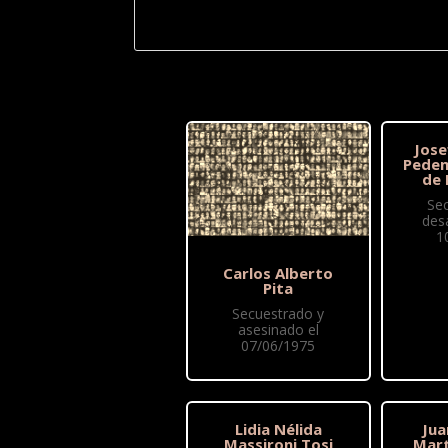
Jose
Pedem
de 
Se
des
1
Carlos Alberto
Pita
Secuestrado y
asesinado el
07/06/1975
Lidia Nélida
Jua
Massironi Tosi
Mart