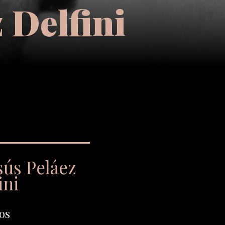
 Delfini
sús Peláez
ini
os