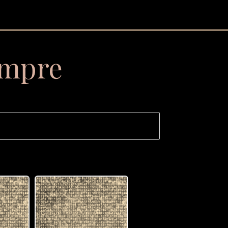
empre