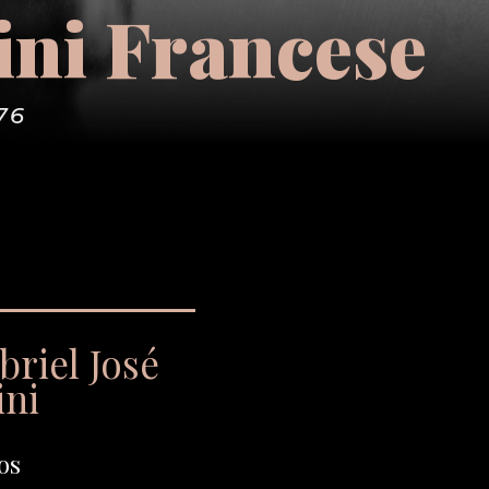
ini Francese
76
riel José
ini
os