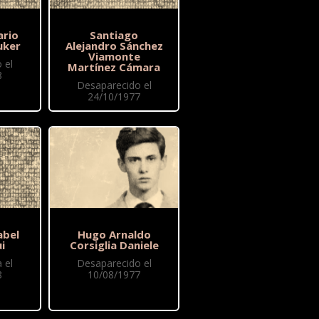
ario
Santiago
uker
Alejandro Sánchez
Viamonte
 el
Martínez Cámara
8
Desaparecido el
24/10/1977
abel
Hugo Arnaldo
i
Corsiglia Daniele
 el
Desaparecido el
8
10/08/1977