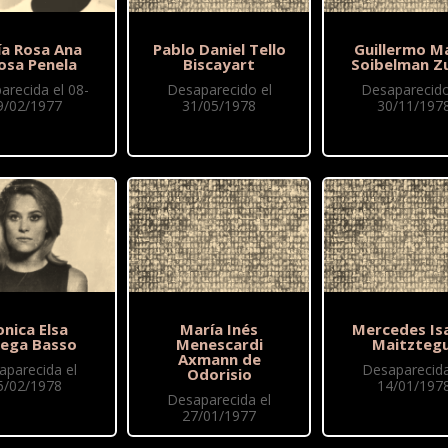
ía Rosa Ana
Pablo Daniel Tello
Guillermo M
osa Penela
Biscayart
Soibelman Z
arecida el 08-
Desaparecido el
Desaparecido
9/02/1977
31/05/1978
30/11/197
nica Elsa
María Inés
Mercedes Is
ega Basso
Menescardi
Maitztegu
Axmann de
aparecida el
Desaparecida
Odorisio
5/02/1978
14/01/197
Desaparecida el
27/01/1977