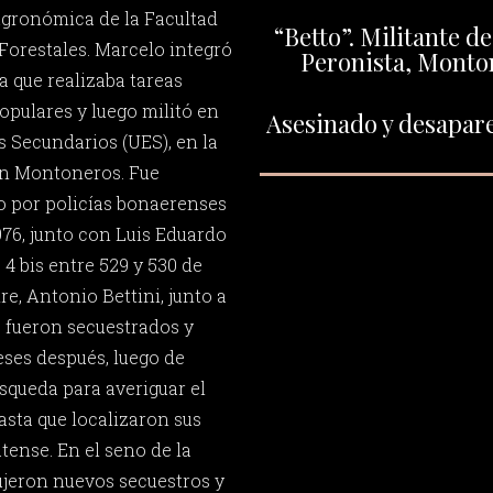
Agronómica de la Facultad
“Betto”. Militante d
 Forestales. Marcelo integró
Peronista, Monto
a que realizaba tareas
opulares y luego militó en
Asesinado y desapare
s Secundarios (UES), en la
en Montoneros. Fue
 por policías bonaerenses
976, junto con Luis Eduardo
e 4 bis entre 529 y 530 de
re, Antonio Bettini, junto a
, fueron secuestrados y
ses después, luego de
squeda para averiguar el
sta que localizaron sus
tense. En el seno de la
dujeron nuevos secuestros y