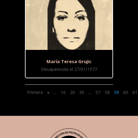
María Teresa Grujic
Desaparecida el 27/01/1977
Primera
«
...
10
20
30
...
57
58
59
60
61