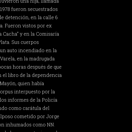
 Tuvieron una hija, llamada
e 1978 fueron secuestrados
de detención, en la calle 6
ta. Fueron vistos por ex
a Cacha” y en la Comisaría
 Plata. Sus cuerpos
un auto incendiado en la
 Varela, en la madrugada
, pocas horas después de que
 el libro de la dependencia
s Mayón, quien había
rpus interpuesto por la
los informes de la Policía
do como carátula del
lposo cometido por Jorge
ron inhumados como NN.