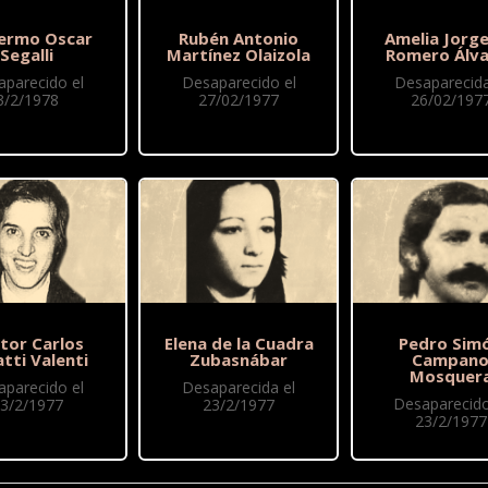
lermo Oscar
Rubén Antonio
Amelia Jorge
Segalli
Martínez Olaizola
Romero Álva
aparecido el
Desaparecido el
Desaparecida
3/2/1978
27/02/1977
26/02/197
tor Carlos
Elena de la Cuadra
Pedro Sim
tti Valenti
Zubasnábar
Campan
Mosquer
aparecido el
Desaparecida el
Desaparecido
3/2/1977
23/2/1977
23/2/1977