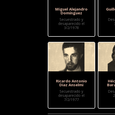
Miguel Alejandro
Guil
Domínguez
Secuestrado y
Des
desaparecido el
3/2/1978
Ricardo Antonio
Héc
Diaz Anselmi
Bara
Secuestrado y
Des
desaparecido el
2
7/2/1977