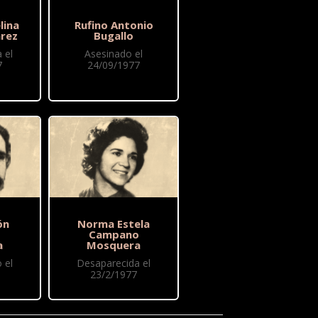
lina
Rufino Antonio
rez
Bugallo
 el
Asesinado el
7
24/09/1977
ón
Norma Estela
o
Campano
a
Mosquera
 el
Desaparecida el
23/2/1977