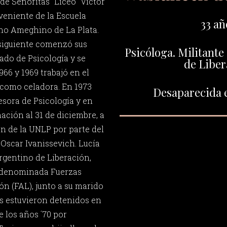
de Señoritas” Liceo “Víctor
veniente de la Escuela
33 añ
ino Ameghino de La Plata.
 siguiente comenzó sus
Psicóloga. Militante
ado de Psicología y se
de Liber
966 y 1969 trabajó en el
 como celadora. En 1973
Desaparecida e
sora de Psicología y en
nación al 31 de diciembre, a
ón de la UNLP por parte del
Oscar Ivanissevich. Lucía
Argentino de Liberación,
 denominada Fuerzas
ón (FAL), junto a su marido
s estuvieron detenidos en
 los años ´70 por