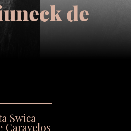
iuneck de
ta Swica
e Caravelos