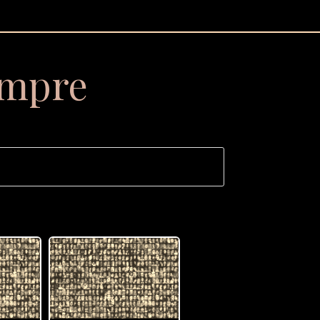
empre