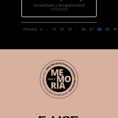
Secuestrada y desaparecida el
17/3/1977
Primera
«
...
10
20
30
...
86
87
88
89
90