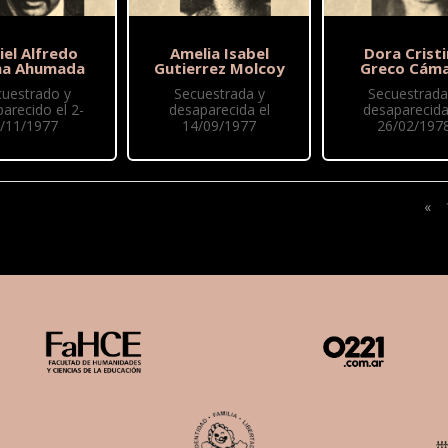
iel Alfredo
Amelia Isabel
Dora Crist
ma Ahumada
Gutierrez Molcoy
Greco Cám
cuestrado y
Secuestrada y
Secuestrada
arecido el 2-
desaparecida el
desaparecida
/11/1977
14/09/1977
26/02/197
«