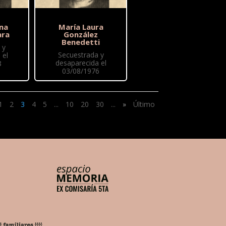
ina
María Laura
ara
González
Benedetti
 y
Secuestrada y
 el
desaparecida el
8
03/08/1976
1
2
3
4
5
...
10
20
30
...
»
Último