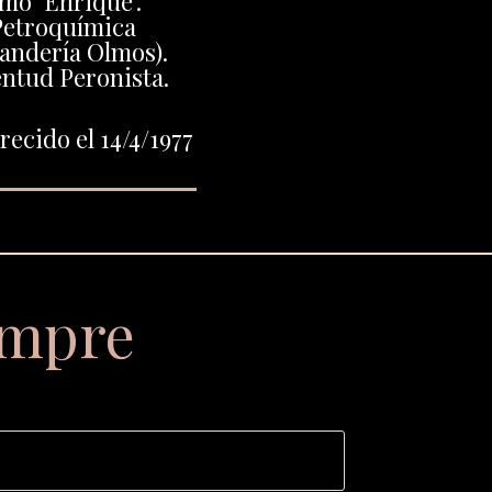
mo "Enrique".
Petroquímica
andería Olmos).
entud Peronista.
ecido el 14/4/1977
empre