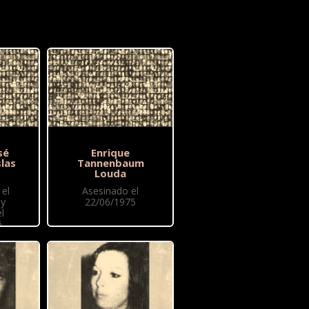
sé
Enrique
las
Tannenbaum
Louda
el
Asesinado el
 y
22/06/1975
l
6