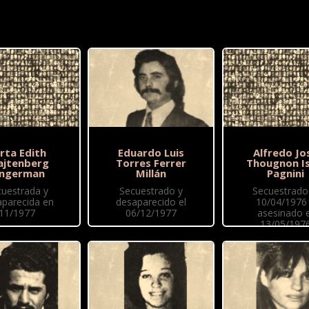
rta Edith
Eduardo Luis
Alfredo Jo
ajtenberg
Torres Ferrer
Thougnon Is
ingerman
Millán
Pagnini
cuestrada y
Secuestrado y
Secuestrado 
aparecida en
desaparecido el
10/04/1976
11/1977
06/12/1977
asesinado e
13/05/197