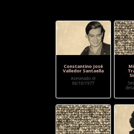
Constantino José
Mi
Valledor Santaella
Tr
S
Asesinado el
Se
06/10/1977
des