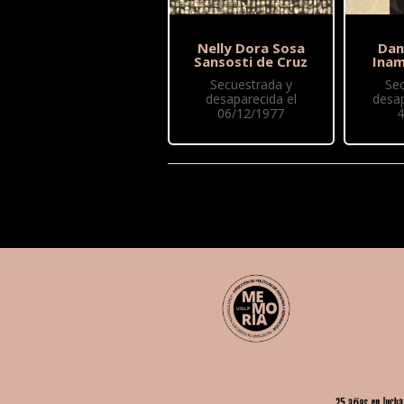
Nelly Dora Sosa
Dan
Sansosti de Cruz
Ina
Secuestrada y
Se
desaparecida el
desap
06/12/1977
4