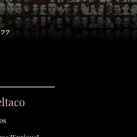
977
eltaco
os