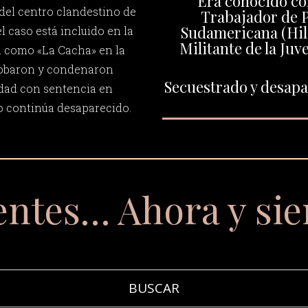
Era conocido co
 del centro clandestino de
Trabajador de 
Sudamericana (Hil
 caso está incluido en la
Militante de la Juv
a como «La Cacha» en la
probaron y condenaron
Secuestrado y desapar
idad con sentencia en
io continúa desaparecido.
entes… Ahora y si